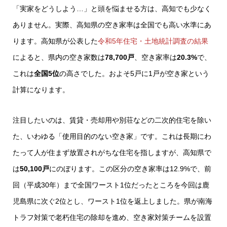
「実家をどうしよう…」と頭を悩ませる方は、高知でも少なく
ありません。実際、高知県の空き家率は全国でも高い水準にあ
ります。高知県が公表した
令和5年住宅・土地統計調査の結果
によると、県内の空き家数は
78,700戸
、空き家率は
20.3%
で、
これは
全国5位
の高さでした。およそ5戸に1戸が空き家という
計算になります。
注目したいのは、賃貸・売却用や別荘などの二次的住宅を除い
た、いわゆる「使用目的のない空き家」です。これは長期にわ
たって人が住まず放置されがちな住宅を指しますが、高知県で
は
50,100戸
にのぼります。この区分の空き家率は12.9%で、前
回（平成30年）まで全国ワースト1位だったところを今回は鹿
児島県に次ぐ2位とし、ワースト1位を返上しました。県が南海
トラフ対策で老朽住宅の除却を進め、空き家対策チームを設置