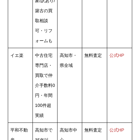
家/訳あり/
築古の買
取相談
可・リフ
ォームも
イエ楽
中古住宅
高知市・
無料査定
公式HP
専門店・
県全域
買取で仲
介手数料0
円・年間
100件超
実績
平和不動
高知市で
高知市中
無料査定
公式HP
産
35年以
心