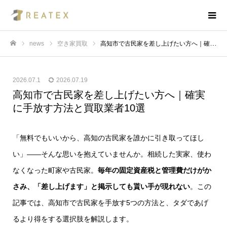
news
空き家買取
高知市で古民家を差し上げたい方へ｜確実に手放す方法と買取業者10選
ホーム
2026.07.1
2026.07.19
高知市で古民家を差し上げたい方へ｜確実
に手放す方法と買取業者10選
「無料でもいいから、高知の古民家を誰かに引き取ってほし
い」――そんな思いを抱えていませんか。相続した実家、使わ
なくなった町家や古民家。
毎年の固定資産税と管理費だけがか
さみ、「差し上げます」と掲示しても貰い手が現れない
。この
記事では、高知市で古民家を手放す5つの方法と、タダであげ
るより得をする選択肢を解説します。