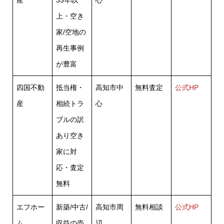
上・空き
家/空地の
再生事例
が豊富
四国不動
抵当権・
高知市中
無料査定
公式HP
産
相続トラ
心
ブルの訳
あり空き
家に対
応・査定
無料
エフホー
新築/中古/
高知市周
無料相談
公式HP
ム
収益の売
辺