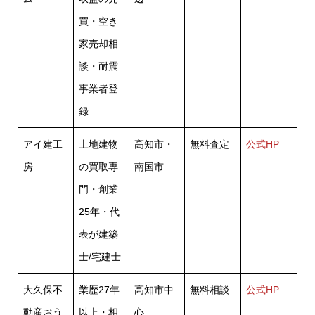
買・空き
家売却相
談・耐震
事業者登
録
アイ建工
土地建物
高知市・
無料査定
公式HP
房
の買取専
南国市
門・創業
25年・代
表が建築
士/宅建士
大久保不
業歴27年
高知市中
無料相談
公式HP
動産おう
以上・相
心