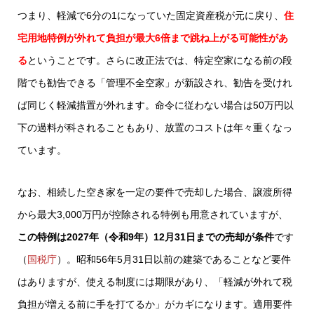
つまり、軽減で6分の1になっていた固定資産税が元に戻り、
住
宅用地特例が外れて負担が最大6倍まで跳ね上がる可能性があ
る
ということです。さらに改正法では、特定空家になる前の段
階でも勧告できる「管理不全空家」が新設され、勧告を受けれ
ば同じく軽減措置が外れます。命令に従わない場合は50万円以
下の過料が科されることもあり、放置のコストは年々重くなっ
ています。
なお、相続した空き家を一定の要件で売却した場合、譲渡所得
から最大3,000万円が控除される特例も用意されていますが、
この特例は2027年（令和9年）12月31日までの売却が条件
です
（
国税庁
）。昭和56年5月31日以前の建築であることなど要件
はありますが、使える制度には期限があり、「軽減が外れて税
負担が増える前に手を打てるか」がカギになります。適用要件