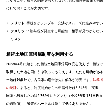
だからこそ、後々の関係を悪くしないために条件を書面で明確
にしておくことが大切です。
メリット
: 手続きがシンプル、交渉がスムーズに進みやすい
デメリット
: 贈与税が発生する可能性、相手が見つからない
リスク
相続土地国庫帰属制度を利用する
2023年4月に始まった相続土地国庫帰属制度を使えば、相続で
取得した土地を国に引き取ってもらえます。ただし
建物がある
土地は対象外
で、古民家の場合は先に解体が必要です。
法務省
の統計
によると、制度開始からの申請件数は5,545件、実際に
国庫へ帰属したのは2,762件にとどまり（令和8年5月31日現在
の速報値）、審査のハードルは決して低くありません。