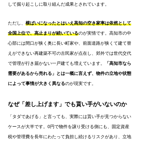
して掘り起こしに取り組んだ成果とされています。
ただし、
横ばいになったとはいえ高知の空き家率は依然として
全国上位で、高止まりが続いている
のが実情です。高知市の中
心部には間口が狭く奥に長い町家や、前面道路が狭くて建て替
えができない再建築不可の古民家が点在し、郊外では世代交代
で管理が行き届かない一戸建ても増えています。
「高知市なら
需要があるから売れる」とは一概に言えず、物件の立地や状態
によって事情が大きく異なる
のが現実です。
なぜ「差し上げます」でも貰い手がいないのか
「タダであげる」と言っても、実際には貰い手が見つからない
ケースが大半です。0円で物件を譲り受ける側にも、固定資産
税や管理費を長年にわたって負担し続けるリスクがあり、立地