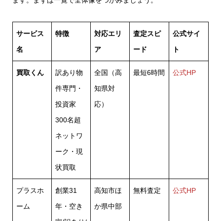
サービス
特徴
対応エリ
査定スピ
公式サイ
名
ア
ード
ト
買取くん
訳あり物
全国（高
最短6時間
公式HP
件専門・
知県対
投資家
応）
300名超
ネットワ
ーク・現
状買取
プラスホ
創業31
高知市ほ
無料査定
公式HP
ーム
年・空き
か県中部