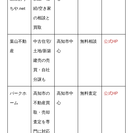
ちや.net
続/空き家
の相談と
買取
葉山不動
中古住宅/
高知市中
無料相談
公式HP
産
土地/新築
心
建売の売
買・自社
分譲も
パークホ
高知市の
高知市中
無料査定
公式HP
ーム
不動産買
心
取・売却
査定を専
門に対応